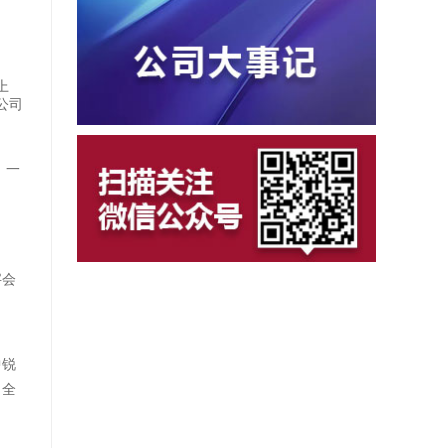
上
公司
，一
字会
中锐
，全