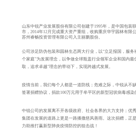
山东中锐产业发展股份有限公司创建于1995年，是中国包装联
市，2014年12月完成重大资产重组，收购重庆华宇园林有限
苏州睿畅投资管理有限公司入主丽鹏股份。
公司涉足防伪包装和园林生态两大行业，以“立足报国，服务
个家庭”为发展理念，以争做全球瓶盖行业领军企业和国内最
取，追求卓越”理念的带动下，实现跨越式发展。
疫情当前，我们每个人都是一道防线；危难之际，中锐从不缺
签署捐赠协议，捐款100万元用于牟平区的新型冠状病毒感
中锐公司的发展离不开各级政府、社会各界的大力支持；优
集团在发展的道路上更是一路播撒慈风善雨。这次捐赠，正
力助推打赢新型肺炎疫情防控的狙击战！