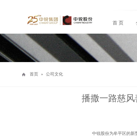
首 页
首页
»
公司文化
播撒一路慈风
中锐股份为牟平区的新